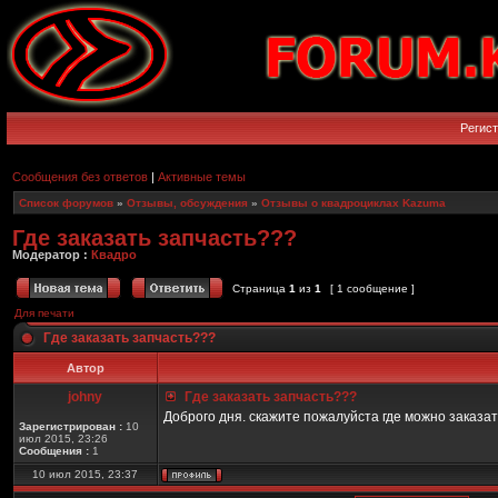
Регис
Сообщения без ответов
|
Активные темы
Список форумов
»
Отзывы, обсуждения
»
Отзывы о квадроциклах Kazuma
Где заказать запчасть???
Модератор :
Квадро
Страница
1
из
1
[ 1 сообщение ]
Для печати
Где заказать запчасть???
Автор
johny
Где заказать запчасть???
Доброго дня. скажите пожалуйста где можно заказа
Зарегистрирован :
10
июл 2015, 23:26
Сообщения :
1
10 июл 2015, 23:37