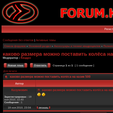
Регис
Сообщения без ответов
|
Активные темы
Список форумов
»
Основной раздел
»
Аксессуары и тюнинг квадроциклов
»
Полноп
каково размера можно поставить колёса на
Модератор :
Квадро
Страница
1
из
1
[ 1 сообщение ]
Для печати
каково размера можно поставить колёса на казик 500
Автор
Казумович
каково размера можно поставить колёса на каз
Зарегистрирован :
19
ноя 2010, 22:40
Сообщения :
1
19 ноя 2010, 23:04