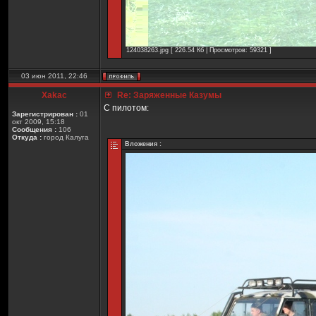
124038263.jpg [ 226.54 Кб | Просмотров: 59321 ]
03 июн 2011, 22:46
Xakac
Re: Заряженные Казумы
С пилотом:
Зарегистрирован :
01
окт 2009, 15:18
Сообщения :
106
Откуда :
город Калуга
Вложения :