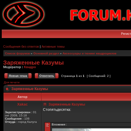
Регис
Сообщения без ответов
|
Активные темы
Список форумов
»
Основной раздел
»
Аксессуары и тюнинг квадроциклов
Заряженные Казумы
Модератор :
Квадро
Страница
1
из
1
[ Сообщений: 2 ]
Для печати
Заряженные Казумы
Автор
Xakac
Заряженные Казумы
Стопятьдесятка:
Зарегистрирован :
01
окт 2009, 15:18
Сообщения :
106
Откуда :
город Калуга
Вложения :