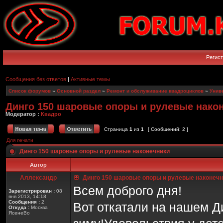
Регис
Сообщения без ответов
|
Активные темы
Список форумов
»
Основной раздел
»
Ремонт и обслуживание квадроциклов
»
Унив
Динго 150 шаровые опоры и рулевые нако
Модератор :
Квадро
Страница
1
из
1
[ Сообщений: 2 ]
Для печати
Динго 150 шаровые опоры и рулевые наконечники
Автор
Аллександр
Динго 150 шаровые опоры и рулевые наконечн
Всем доброго дня!
Зарегистрирован :
08
янв 2013, 14:18
Сообщения :
2
Вот откатали на нашем Ди
Откуда :
Москва
ЯсенеВо