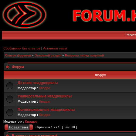
Регис
Сообщения без ответов
|
Активные темы
Список форумов
»
Основной раздел
»
Вопросы перед покупкой
Форум
Форум
Детские квадроциклы
Модератор :
Квадро
Универсальные квадроциклы
Модератор :
Квадро
Полноприводные квадроциклы
Модератор :
Квадро
Модератор :
Квадро
Страница
1
из
1
[ Тем: 10 ]
Вопросы перед покупкой