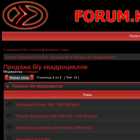
Регис
Сообщения без ответов
|
Активные темы
Список форумов
»
Покупка, продажа б/у
»
Продажа б/у квадроциклов
Продажа б/у квадроциклов
Модератор :
Квадро
Страница
1
из
1
[ Тем: 19 ]
Продажа б/у квадроциклов
Темы
Kawasaki Prairie 360 - 205 000 руб.
Polaris Sportsman 800 Twin EFI - 270 000 руб.
Новый кроссовый шлем Shoei V-Moto XS
интернет-магазин