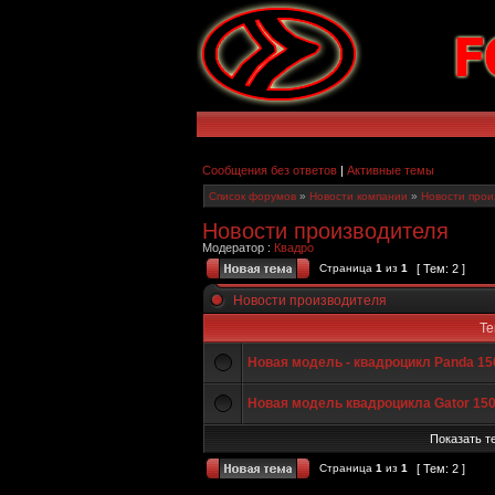
Сообщения без ответов
|
Активные темы
Список форумов
»
Новости компании
»
Новости прои
Новости производителя
Модератор :
Квадро
Страница
1
из
1
[ Тем: 2 ]
Новости производителя
Т
Новая модель - квадроцикл Panda 15
Новая модель квадроцикла Gator 15
Показать те
Страница
1
из
1
[ Тем: 2 ]