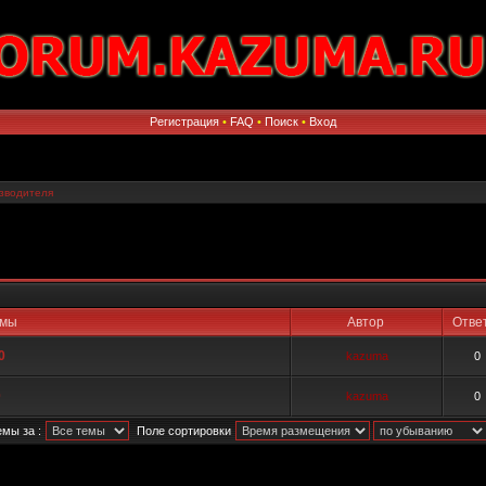
Регистрация
•
FAQ
•
Поиск
•
Вход
зводителя
емы
Автор
Отв
0
kazuma
0
0
kazuma
0
мы за :
Поле сортировки