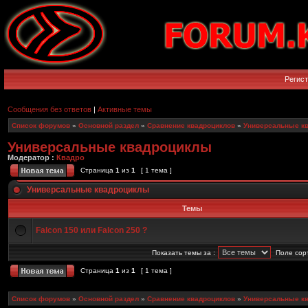
Регис
Сообщения без ответов
|
Активные темы
Список форумов
»
Основной раздел
»
Сравнение квадроциклов
»
Универсальные к
Универсальные квадроциклы
Модератор :
Квадро
Страница
1
из
1
[ 1 тема ]
Универсальные квадроциклы
Темы
Falcon 150 или Falcon 250 ?
Показать темы за :
Поле сор
Страница
1
из
1
[ 1 тема ]
Список форумов
»
Основной раздел
»
Сравнение квадроциклов
»
Универсальные к