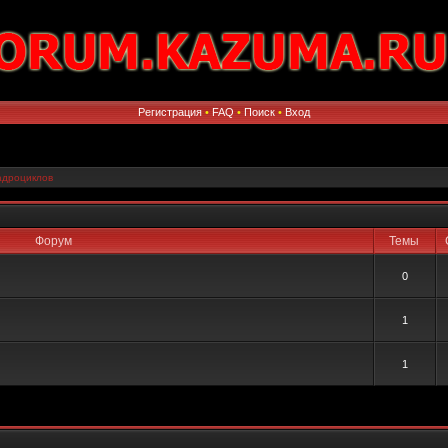
Регистрация
•
FAQ
•
Поиск
•
Вход
адроциклов
Форум
Темы
0
1
1