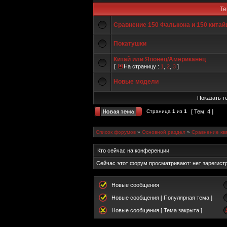
Т
Сравнение 150 Фалькона и 150 китай
Покатушки
Китай или Японец/Американец
[
На страницу :
1
,
2
,
3
]
Новые модели
Показать те
Страница
1
из
1
[ Тем: 4 ]
Список форумов
»
Основной раздел
»
Сравнение кв
Кто сейчас на конференции
Сейчас этот форум просматривают: нет зарегистр
Новые сообщения
Новые сообщения [ Популярная тема ]
Новые сообщения [ Тема закрыта ]