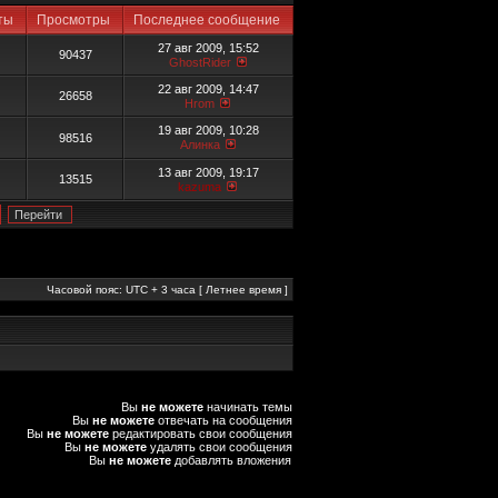
еты
Просмотры
Последнее сообщение
27 авг 2009, 15:52
90437
GhostRider
22 авг 2009, 14:47
26658
Hrom
19 авг 2009, 10:28
98516
Алинка
13 авг 2009, 19:17
13515
kazuma
Часовой пояс: UTC + 3 часа [ Летнее время ]
Вы
не можете
начинать темы
Вы
не можете
отвечать на сообщения
Вы
не можете
редактировать свои сообщения
Вы
не можете
удалять свои сообщения
Вы
не можете
добавлять вложения