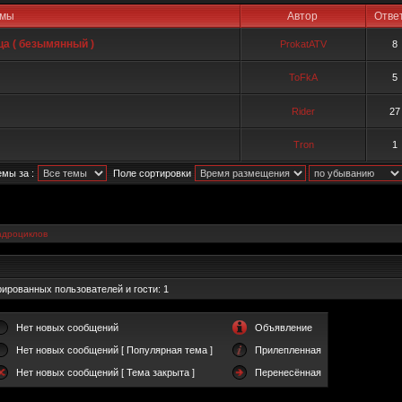
емы
Автор
Отв
ца ( безымянный )
ProkatATV
8
ToFkA
5
Rider
27
Tron
1
мы за :
Поле сортировки
адроциклов
ированных пользователей и гости: 1
Нет новых сообщений
Объявление
Нет новых сообщений [ Популярная тема ]
Прилепленная
Нет новых сообщений [ Тема закрыта ]
Перенесённая