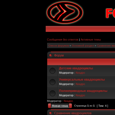
Сообщения без ответов
|
Активные темы
Список форумов
»
Основной раздел
»
Сравнение кв
Форум
Детские квадроциклы
Модератор :
Квадро
Универсальные квадроциклы
Модератор :
Квадро
Полноприводные квадроциклы
Модератор :
Квадро
Модератор :
Квадро
Страница
1
из
1
[ Тем: 4 ]
Сравнение квадроциклов