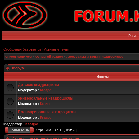
Регис
Сообщения без ответов
|
Активные темы
Список форумов
»
Основной раздел
»
Аксессуары и тюнинг квадроциклов
Форум
Форум
Детские квадроциклы
Модератор :
Квадро
Универсальные квадроциклы
Модератор :
Квадро
Полноприводные квадроциклы
Модератор :
Квадро
Модератор :
Квадро
Страница
1
из
1
[ Тем: 3 ]
Аксессуары и тюнинг квадроциклов