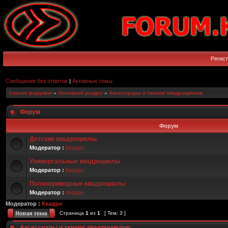
Регис
Сообщения без ответов
|
Активные темы
Список форумов
»
Основной раздел
»
Аксессуары и тюнинг квадроциклов
Форум
Форум
Детские квадроциклы
Модератор :
Квадро
Универсальные квадроциклы
Модератор :
Квадро
Полноприводные квадроциклы
Модератор :
Квадро
Модератор :
Квадро
Страница
1
из
1
[ Тем: 3 ]
Аксессуары и тюнинг квадроциклов