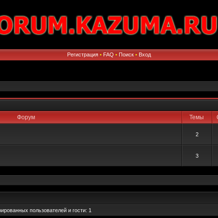
Регистрация
•
FAQ
•
Поиск
•
Вход
Форум
Темы
2
3
ированных пользователей и гости: 1