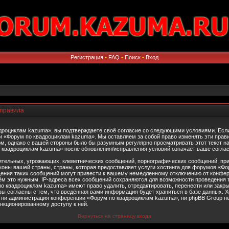
Регистрация
•
FAQ
•
Поиск
•
Вход
 правила
роциклам kazuma», вы подтверждаете своё согласие со следующими условиями. Если 
и «Форум по квадроциклам kazuma». Мы оставляем за собой право изменять эти прав
м, однако с вашей стороны было бы разумным регулярно просматривать этот текст на
квадроциклам kazuma» после обновления/исправления условий означает ваше соглас
тельных, угрожающих, клеветнических сообщений, порнографических сообщений, при
коны вашей страны, страны, которая предоставляет услуги хостинга для форумов «Фо
ения таких сообщений могут привести к вашему немедленному отключению от конфер
ём это нужным. IP-адреса всех сообщений сохраняются для возможности проведения т
 квадроциклам kazuma» имеют право удалить, отредактировать, перенести или закры
вы согласны с тем, что введённая вами информация будет храниться в базе данных. Х
 ни администрация конференции «Форум по квадроциклам kazuma», ни phpBB Group не
анкционированному доступу к ней.
Вернуться на страницу входа