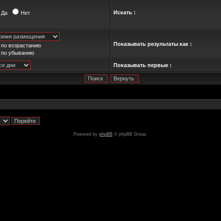
Искать :
Да
Нет
Показывать результаты как :
по возрастанию
по убыванию
Показывать первые :
Powered by
phpBB
© phpBB Group.