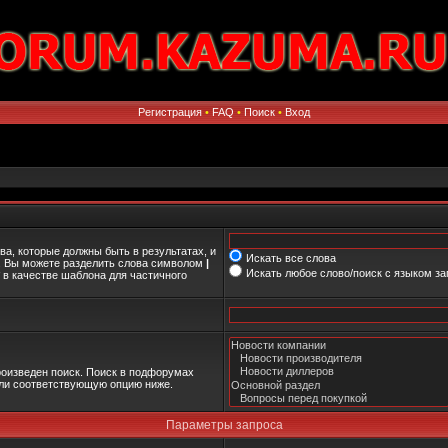
Регистрация
•
FAQ
•
Поиск
•
Вход
ва, которые должны быть в результатах, и
Искать все слова
о. Вы можете разделить слова символом
|
Искать любое слово/поиск с языком з
в качестве шаблона для частичного
оизведен поиск. Поиск в подфорумах
или соответствующую опцию ниже.
Параметры запроса