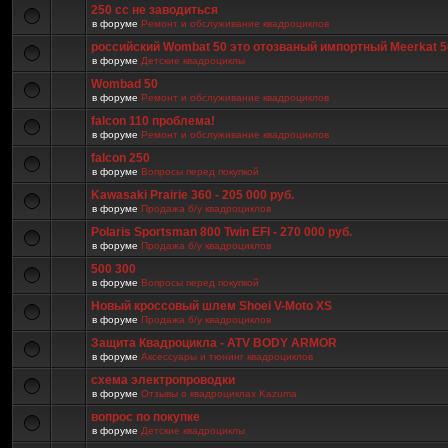
250 cc не заводиться
в форуме
Ремонт и обслуживание квадроциклов
российский Wombat 50 это отозваный импортный Meerkat 5
в форуме
Детские квадроциклы
Wombad 50
в форуме
Ремонт и обслуживание квадроциклов
falcon 110 проблема!
в форуме
Ремонт и обслуживание квадроциклов
falcon 250
в форуме
Вопросы перед покупкой
Kawasaki Prairie 360 - 205 000 руб.
в форуме
Продажа б/у квадроциклов
Polaris Sportsman 800 Twin EFI - 270 000 руб.
в форуме
Продажа б/у квадроциклов
500 300
в форуме
Вопросы перед покупкой
Новый кроссовый шлем Shoei V-Moto XS
в форуме
Продажа б/у квадроциклов
Защита Квадроцикла - ATV BODY ARMOR
в форуме
Аксессуары и тюнинг квадроциклов
схема электропроводки
в форуме
Отзывы о квадроциклах Kazuma
вопрос по покупке
в форуме
Детские квадроциклы