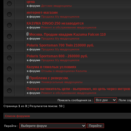
цена
в форуме
Детские квадроциклы
интернет-магазин
в форуме
Продажа б/у квадроциклов
КАЗУМА DINGO 250 незаводится
в форуме
Ремонт и обслуживание квадроциклов
Москва. Продам квадрик Kazuma Falcon 110
в форуме
Продажа б/у квадроциклов
Polaris Sportsman 700 Twin 210000 руб.
в форуме
Продажа б/у квадроциклов
Polaris Sportsman 800 - 260000 руб.
в форуме
Продажа б/у квадроциклов
Казума в тяжелых условиях
в форуме
Отзывы о квадроциклах Kazuma
Проблема с реверсом.
в форуме
Универсальные квадроциклы
Погнул натяжитель цепи - выпрямил, но цепь через метров
в форуме
Ремонт и обслуживание квадроциклов
Показать сообщения за :
Поле со
Страница
1
из
3
[ Результатов поиска: 59 ]
Список форумов
Перейти :