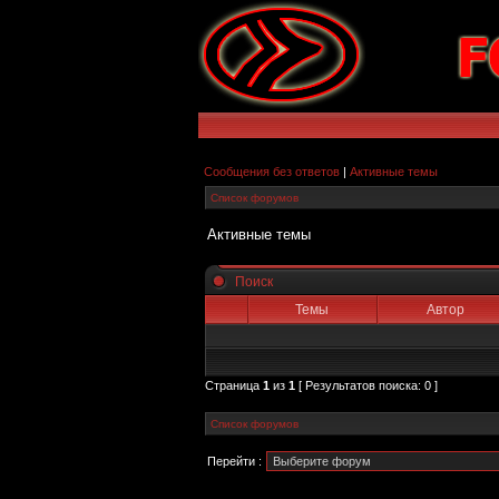
Сообщения без ответов
|
Активные темы
Список форумов
Активные темы
Поиск
Темы
Автор
Страница
1
из
1
[ Результатов поиска: 0 ]
Список форумов
Перейти :