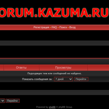
Регистрация
•
FAQ
•
Поиск
•
Вход
Ответы
Просмотры
Подходящих тем или сообщений не найдено.
Показать сообщения за :
Powered by
phpBB
© phpBB Group.