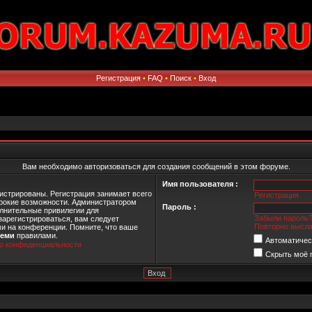
Регистрация
•
FAQ
•
Поиск
•
Вход
Вам необходимо авторизоваться для создания сообщений в этом форуме.
Имя пользователя :
истрированы. Регистрация занимает всего
Регистрация
ирокие возможности. Администратором
Пароль :
лнительные привилегии для
Забыли пароль
зарегистрироваться, вам следует
Повторно высла
ми на конференции. Помните, что ваше
семи
правилами.
Автоматичес
о конфиденциальности
Скрыть моё 