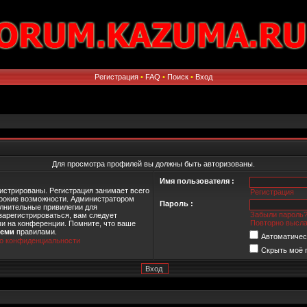
Регистрация
•
FAQ
•
Поиск
•
Вход
Для просмотра профилей вы должны быть авторизованы.
Имя пользователя :
истрированы. Регистрация занимает всего
Регистрация
ирокие возможности. Администратором
Пароль :
лнительные привилегии для
Забыли пароль
зарегистрироваться, вам следует
Повторно высла
ми на конференции. Помните, что ваше
семи
правилами.
Автоматичес
о конфиденциальности
Скрыть моё 