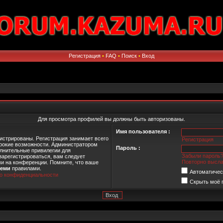
Регистрация
•
FAQ
•
Поиск
•
Вход
Для просмотра профилей вы должны быть авторизованы.
Имя пользователя :
истрированы. Регистрация занимает всего
Регистрация
ирокие возможности. Администратором
Пароль :
лнительные привилегии для
Забыли пароль
зарегистрироваться, вам следует
Повторно высла
ми на конференции. Помните, что ваше
семи
правилами.
Автоматичес
о конфиденциальности
Скрыть моё 