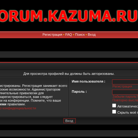
Регистрация
•
FAQ
•
Поиск
•
Вход
Для просмотра профилей вы должны быть авторизованы.
Имя пользователя :
истрированы. Регистрация занимает всего
Регистрация
ирокие возможности. Администратором
Пароль :
лнительные привилегии для
Забыли пароль
зарегистрироваться, вам следует
Повторно высла
ми на конференции. Помните, что ваше
семи
правилами.
Автоматичес
о конфиденциальности
Скрыть моё 