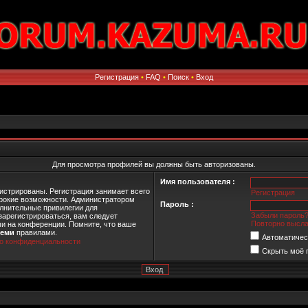
Регистрация
•
FAQ
•
Поиск
•
Вход
Для просмотра профилей вы должны быть авторизованы.
Имя пользователя :
истрированы. Регистрация занимает всего
Регистрация
ирокие возможности. Администратором
Пароль :
лнительные привилегии для
Забыли пароль
зарегистрироваться, вам следует
Повторно высла
ми на конференции. Помните, что ваше
семи
правилами.
Автоматичес
о конфиденциальности
Скрыть моё 