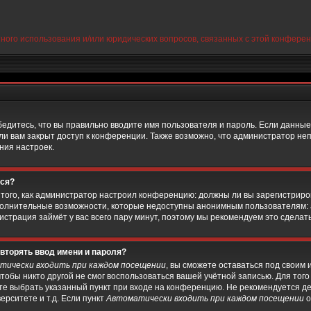
тного использования и/или юридических вопросов, связанных с этой конфере
бедитесь, что вы правильно вводите имя пользователя и пароль. Если данные
ли вам закрыт доступ к конференции. Также возможно, что администратор н
ния настроек.
ься?
от того, как администратор настроил конференцию: должны ли вы зарегистри
дополнительные возможности, которые недоступны анонимным пользователям:
егистрация займёт у вас всего пару минут, поэтому мы рекомендуем это сделать
вторять ввод имени и пароля?
тически входить при каждом посещении
, вы сможете оставаться под своим
чтобы никто другой не смог воспользоваться вашей учётной записью. Для тог
те выбрать указанный пункт при входе на конференцию. Не рекомендуется д
ерситете и т.д. Если пункт
Автоматически входить при каждом посещении
о