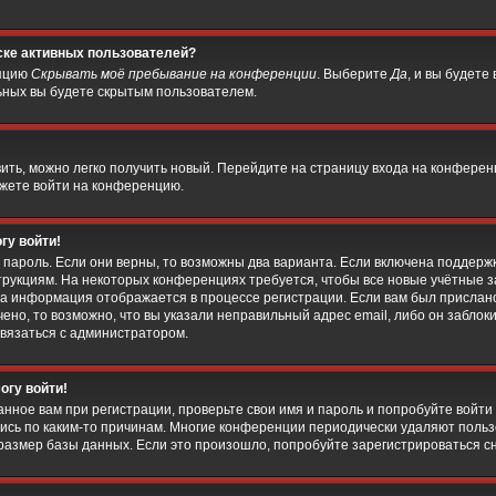
иске активных пользователей?
опцию
Скрывать моё пребывание на конференции
. Выберите
Да
, и вы будете
ьных вы будете скрытым пользователем.
вить, можно легко получить новый. Перейдите на страницу входа на конфере
ожете войти на конференцию.
гу войти!
 пароль. Если они верны, то возможны два варианта. Если включена поддержк
струкциям. На некоторых конференциях требуется, чтобы все новые учётные
та информация отображается в процессе регистрации. Если вам был прислан
ено, то возможно, что вы указали неправильный адрес email, либо он заблок
связаться с администратором.
огу войти!
нное вам при регистрации, проверьте свои имя и пароль и попробуйте войти
ись по каким-то причинам. Многие конференции периодически удаляют польз
змер базы данных. Если это произошло, попробуйте зарегистрироваться снов