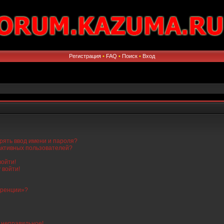
Регистрация
•
FAQ
•
Поиск
•
Вход
рять ввод имени и пароля?
 активных пользователей?
войти!
 войти!
еренции»?
о неправильное!