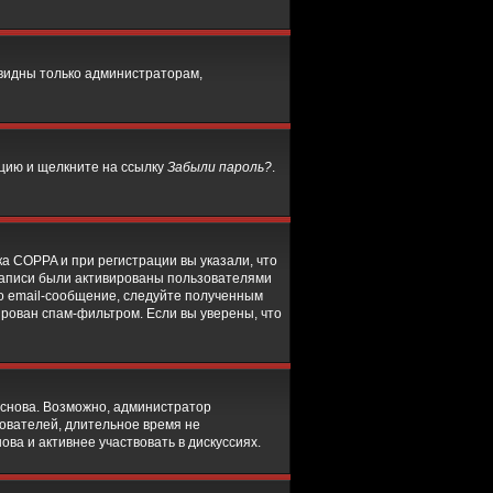
 видны только администраторам,
нцию и щелкните на ссылку
Забыли пароль?
.
а COPPA и при регистрации вы указали, что
 записи были активированы пользователями
о email-сообщение, следуйте полученным
ирован спам-фильтром. Если вы уверены, что
 снова. Возможно, администратор
ователей, длительное время не
а и активнее участвовать в дискуссиях.