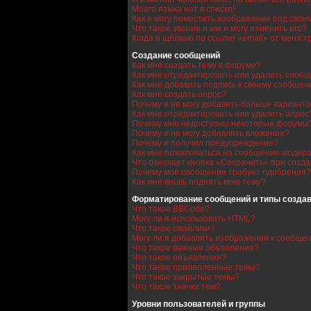
Моего языка нет в списке!
Как я могу поместить изображение под сво
Что такое звание и как я могу изменить его?
Когда я щёлкаю по ссылке «email» от меня 
Создание сообщений
Как мне создать тему в форуме?
Как мне отредактировать или удалить сооб
Как мне добавить подпись к своему сообще
Как мне создать опрос?
Почему я не могу добавить больше варианто
Как мне отредактировать или удалить опрос
Почему мне недоступны некоторые форумы
Почему я не могу добавлять вложения?
Почему я получил предупреждение?
Как мне пожаловаться на сообщения модер
Что означает кнопка «Сохранить» при созд
Почему моё сообщение требует одобрения?
Как мне вновь поднять мою тему?
Форматирование сообщений и типы созда
Что такое BBCode?
Могу ли я использовать HTML?
Что такое смайлики?
Могу ли я добавлять изображения к сообще
Что такое важные объявления?
Что такое объявления?
Что такое прилепленные темы?
Что такое закрытые темы?
Что такое значки тем?
Уровни пользователей и группы