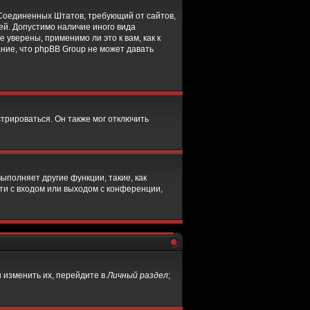
он Соединенных Штатов, требующий от сайтов,
ей. Допустимо наличие иного вида
уверены, применимо ли это к вам, как к
ние, что phpBB Group не может давать
трироваться. Он также мог отключить
ыполняет другие функции, такие, как
и с входом или выходом с конференции,
 изменить их, перейдите в
Личный раздел
;