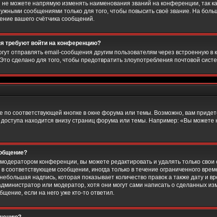
 не можете напрямую изменять наименования званий на конференции, так ка
ужными сообщениями только для того, чтобы повысить своё звание. На боль
ение вашего счётчика сообщений.
еня требуют войти на конференцию?
гут отправлять email-сообщения другим пользователям через встроенную в 
 Это сделано для того, чтобы предотвратить злоупотребления почтовой сис
 по соответствующей кнопке в окне форума или темы. Возможно, вам придет
 доступа находится внизу страниц форума или темы. Например: «Вы можете 
ообщение?
 модератором конференции, вы можете редактировать и удалять только свои
в соответствующем сообщении, иногда только в течение ограниченного време
небольшая надпись, которая показывает количество правок а также дату и вр
дминистратор или модератор, хотя они могут сами написать о сделанных изме
щение, если на него уже кто-то ответил.