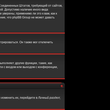
он Соединенных Штатов, требующий от сайтов,
ей. Допустимо наличие иного вида
уверены, применимо ли это к вам, как к
ние, что phpBB Group не может давать
трироваться. Он также мог отключить
ыполняет другие функции, такие, как
и с входом или выходом с конференции,
 изменить их, перейдите в
Личный раздел
;