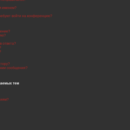
им именем?
требуют войти на конференцию?
щение?
нию?
в ответа?
?
?
атору?
ании сообщения?
ваемых тем
ниям?