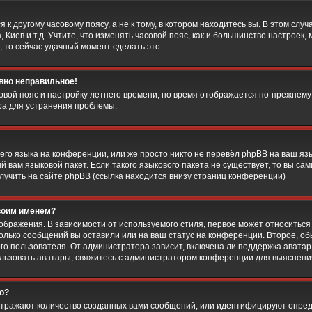
к другому часовому поясу, а не к тому, в котором находитесь вы. В этом слу
а, Киев и т.д. Учтите, что изменять часовой пояс, как и большинство настроек
 то сейчас удачный момент сделать это.
авно неправильное!
совой пояс и настройку летнего времени, но время отображается по-прежнему
ра для устранения проблемы.
го языка на конференции, или же просто никто не перевёл phpBB на ваш яз
 вам языковой пакет. Если такого языкового пакета не существует, то вы са
чить на сайте phpBB (ссылка находится внизу страниц конференции)
своим именем?
ображения. В зависимости от используемого стиля, первое может относиться 
сколько сообщений вы оставили или на ваш статус на конференции. Второе, о
го пользователя. От администратора зависит, включена ли поддержка аватар, 
ользовать аватары, свяжитесь с администратором конференции для выяснени
го?
отражают количество созданных вами сообщений, или идентифицируют опред