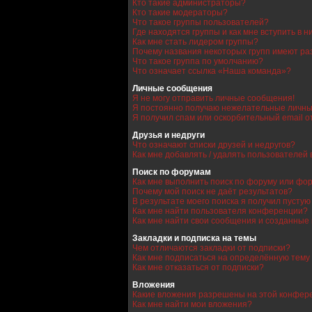
Кто такие администраторы?
Кто такие модераторы?
Что такое группы пользователей?
Где находятся группы и как мне вступить в н
Как мне стать лидером группы?
Почему названия некоторых групп имеют ра
Что такое группа по умолчанию?
Что означает ссылка «Наша команда»?
Личные сообщения
Я не могу отправить личные сообщения!
Я постоянно получаю нежелательные личны
Я получил спам или оскорбительный email от
Друзья и недруги
Что означают списки друзей и недругов?
Как мне добавлять / удалять пользователей 
Поиск по форумам
Как мне выполнить поиск по форуму или фо
Почему мой поиск не даёт результатов?
В результате моего поиска я получил пустую
Как мне найти пользователя конференции?
Как мне найти свои сообщения и созданные
Закладки и подписка на темы
Чем отличаются закладки от подписки?
Как мне подписаться на определённую тему
Как мне отказаться от подписки?
Вложения
Какие вложения разрешены на этой конфер
Как мне найти мои вложения?