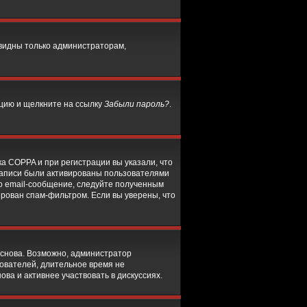
 видны только администраторам,
нцию и щелкните на ссылку
Забыли пароль?
.
а COPPA и при регистрации вы указали, что
 записи были активированы пользователями
о email-сообщение, следуйте полученным
ирован спам-фильтром. Если вы уверены, что
 снова. Возможно, администратор
ователей, длительное время не
а и активнее участвовать в дискуссиях.