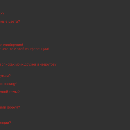
их?
зные цвета?
е сообщения!
 кого-то с этой конференции!
в списках моих друзей и недругов?
румам?
 страницу!
 мной темы?
 или форум?
енции?