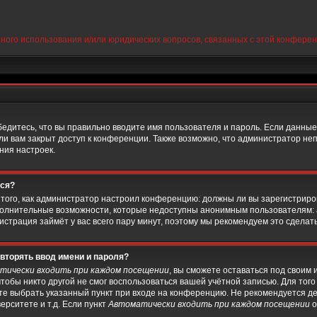
тного использования и/или юридических вопросов, связанных с этой конфере
бедитесь, что вы правильно вводите имя пользователя и пароль. Если данные
ли вам закрыт доступ к конференции. Также возможно, что администратор н
ния настроек.
ься?
от того, как администратор настроил конференцию: должны ли вы зарегистри
дополнительные возможности, которые недоступны анонимным пользователям:
егистрация займёт у вас всего пару минут, поэтому мы рекомендуем это сделать
вторять ввод имени и пароля?
тически входить при каждом посещении
, вы сможете оставаться под своим
чтобы никто другой не смог воспользоваться вашей учётной записью. Для тог
те выбрать указанный пункт при входе на конференцию. Не рекомендуется д
ерситете и т.д. Если пункт
Автоматически входить при каждом посещении
о