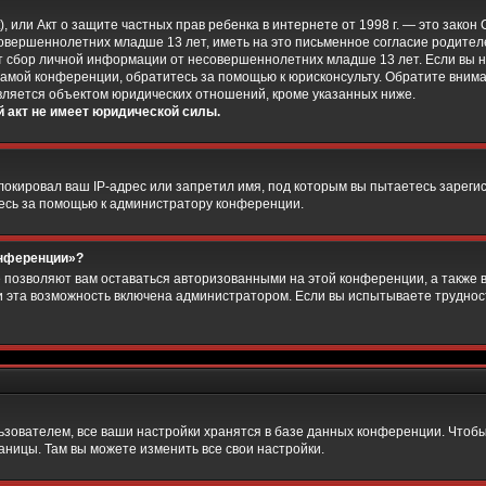
Act), или Акт о защите частных прав ребенка в интернете от 1998 г. — это зак
вершеннолетних младше 13 лет, иметь на это письменное согласие родител
 сбор личной информации от несовершеннолетних младше 13 лет. Если вы не 
амой конференции, обратитесь за помощью к юрисконсульту. Обратите внима
вляется объектом юридических отношений, кроме указанных ниже.
 акт не имеет юридической силы.
кировал ваш IP-адрес или запретил имя, под которым вы пытаетесь зарегис
есь за помощью к администратору конференции.
онференции»?
е позволяют вам оставаться авторизованными на этой конференции, а также в
 эта возможность включена администратором. Если вы испытываете трудност
зователем, все ваши настройки хранятся в базе данных конференции. Чтобы
аницы. Там вы можете изменить все свои настройки.