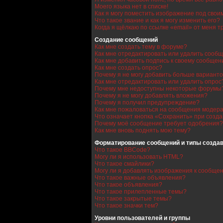
Моего языка нет в списке!
Как я могу поместить изображение под сво
Что такое звание и как я могу изменить его?
Когда я щёлкаю по ссылке «email» от меня 
Создание сообщений
Как мне создать тему в форуме?
Как мне отредактировать или удалить сооб
Как мне добавить подпись к своему сообще
Как мне создать опрос?
Почему я не могу добавить больше варианто
Как мне отредактировать или удалить опрос
Почему мне недоступны некоторые форумы
Почему я не могу добавлять вложения?
Почему я получил предупреждение?
Как мне пожаловаться на сообщения модер
Что означает кнопка «Сохранить» при созд
Почему моё сообщение требует одобрения?
Как мне вновь поднять мою тему?
Форматирование сообщений и типы созда
Что такое BBCode?
Могу ли я использовать HTML?
Что такое смайлики?
Могу ли я добавлять изображения к сообще
Что такое важные объявления?
Что такое объявления?
Что такое прилепленные темы?
Что такое закрытые темы?
Что такое значки тем?
Уровни пользователей и группы