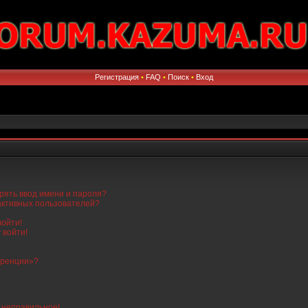
Регистрация
•
FAQ
•
Поиск
•
Вход
рять ввод имени и пароля?
 активных пользователей?
войти!
 войти!
еренции»?
о неправильное!