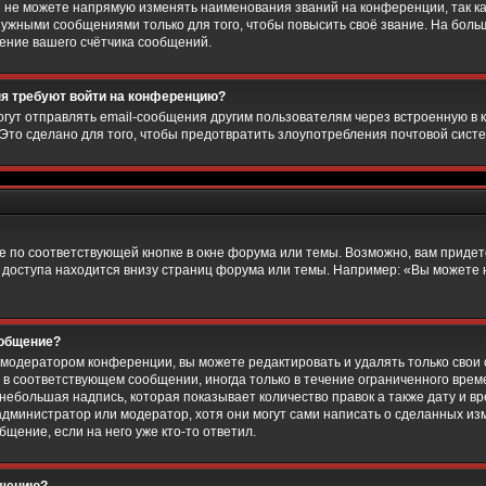
 не можете напрямую изменять наименования званий на конференции, так ка
ужными сообщениями только для того, чтобы повысить своё звание. На боль
ение вашего счётчика сообщений.
еня требуют войти на конференцию?
гут отправлять email-сообщения другим пользователям через встроенную в 
 Это сделано для того, чтобы предотвратить злоупотребления почтовой сис
 по соответствующей кнопке в окне форума или темы. Возможно, вам придет
 доступа находится внизу страниц форума или темы. Например: «Вы можете 
ообщение?
 модератором конференции, вы можете редактировать и удалять только свои
в соответствующем сообщении, иногда только в течение ограниченного време
небольшая надпись, которая показывает количество правок а также дату и вр
дминистратор или модератор, хотя они могут сами написать о сделанных изме
щение, если на него уже кто-то ответил.